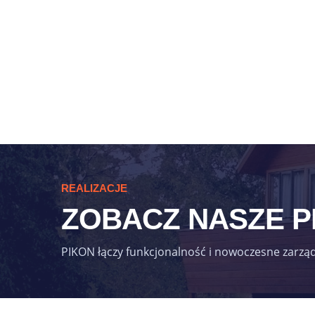
pompycieplapodlasie@onet.pl
(48) 698 660 350
REALIZACJE
ZOBACZ NASZE 
PIKON łączy funkcjonalność i nowoczesne zarzą