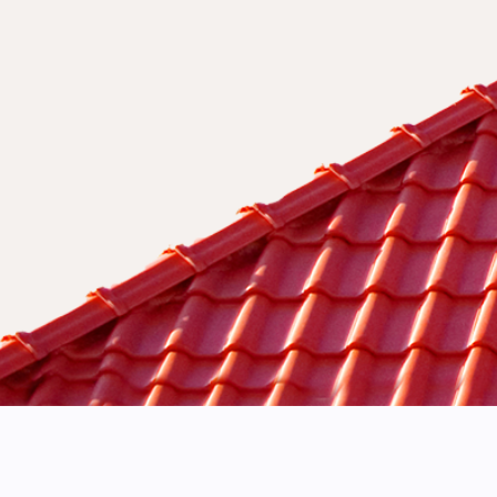
Czym są nowoczesne
Pompy ciepła wykorzystują
prądu i obniżając rachunki.
Co to jest rekuperac
Dlaczego wybierać 