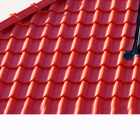
 pompy ciepła?
 energię z otoczenia, znacząco redukując zużycie
ja?
energooszczędne rozwiązania?