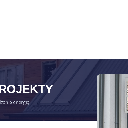
PROJEKTY
dzanie energią