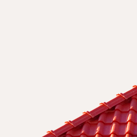
ANIU
ESNE
ZANIA
ZE
ompleksowych systemów grzewczych,
opasowane do indywidualnych potrzeb każdego
owacji i technologii, które przekładają się na realne
tkowania na co dzień.