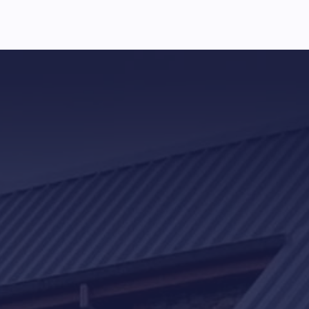
POMPY CIEPŁA PODLASIE
Nie czekaj, zadbaj o ciepło w
swoim domu już dziś!
Skontaktuj się z nami, aby uzyskać szczegółowe informacje
oraz bezpłatną wycenę. Dowiedz się, jak możemy pomóc Ci
osiągnąć niezależność energetyczną i komfort przez cały
rok.