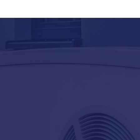
ZALETY POMP CIEPŁA
Dlaczego pompy ciepła są
przyszłością ogrzewania?
Pompy ciepła to coraz popularniejszy wybór wśród właścicieli
domów poszukujących efektywnych i ekologicznych
rozwiązań grzewczych. Dzięki wykorzystaniu energii z
zewnątrz, systemy te pozwalają znacznie obniżyć koszty
utrzymania domu, zapewniając komfort ciepła przez cały rok.